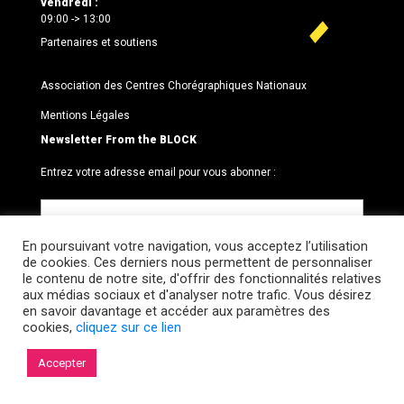
vendredi :
09:00 -> 13:00
Partenaires et soutiens
Association des Centres Chorégraphiques Nationaux
Mentions Légales
Newsletter From the BLOCK
Entrez votre adresse email pour vous abonner :
En poursuivant votre navigation, vous acceptez l’utilisation
de cookies. Ces derniers nous permettent de personnaliser
le contenu de notre site, d'offrir des fonctionnalités relatives
aux médias sociaux et d'analyser notre trafic. Vous désirez
en savoir davantage et accéder aux paramètres des
cookies,
cliquez sur ce lien
© 2026 Le BLOCK · CCNR. Tous droits réservés.
Accepter