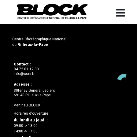
Centre Chorégraphique National
de
Rillieux-la-Pape
Contact :
04 72 01 12 30
info@ccnr.fr
Adresse :
30ter av Général Leclerc
69140 Rillieux-la-Pape
Venir au BLOCK
Horaires d'ouverture
du lundi au jeudi :
09:00 -> 13:00
14:00 -> 17:00