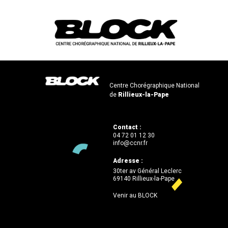
Centre Chorégraphique National
de
Rillieux-la-Pape
Contact :
04 72 01 12 30
info@ccnr.fr
Adresse :
30ter av Général Leclerc
69140 Rillieux-la-Pape
Venir au BLOCK