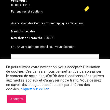
vendredi :
09:00 -> 13:00
Partenaires et soutiens
Association des Centres Chorégraphiques Nationaux
Mentions Légales
Newsletter From the BLOCK
Entrez votre adresse email pour vous abonner :
En poursuivant votre navigation, vous acceptez l’utilisation
de cookies. Ces derniers nous permettent de personnaliser
le contenu de notre site, d'offrir des fonctionnalités relatives
aux médias sociaux et d'analyser notre trafic. Vous désirez
en savoir davantage et accéder aux paramètres des
cookies,
cliquez sur ce lien
© 2026 Le BLOCK · CCNR. Tous droits réservés.
Accepter