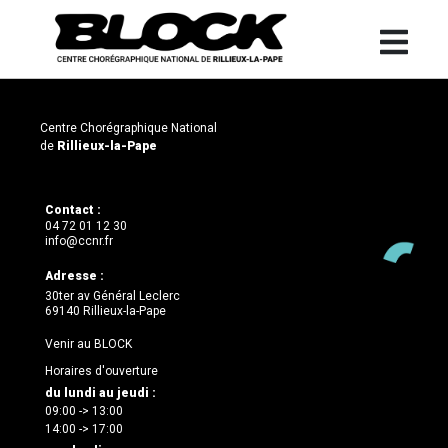
Centre Chorégraphique National
de
Rillieux-la-Pape
Contact :
04 72 01 12 30
info@ccnr.fr
Adresse :
30ter av Général Leclerc
69140 Rillieux-la-Pape
Venir au BLOCK
Horaires d'ouverture
du lundi au jeudi :
09:00 -> 13:00
14:00 -> 17:00