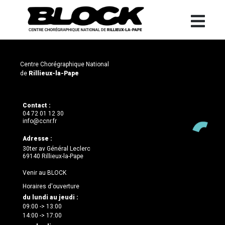
Centre Chorégraphique National
de
Rillieux-la-Pape
Contact :
04 72 01 12 30
info@ccnr.fr
Adresse :
30ter av Général Leclerc
69140 Rillieux-la-Pape
Venir au BLOCK
Horaires d'ouverture
du lundi au jeudi :
09:00 -> 13:00
14:00 -> 17:00