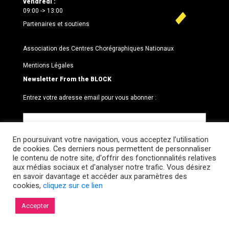
vendredi :
09:00 -> 13:00
Partenaires et soutiens
Association des Centres Chorégraphiques Nationaux
Mentions Légales
Newsletter From the BLOCK
Entrez votre adresse email pour vous abonner :
En poursuivant votre navigation, vous acceptez l’utilisation
de cookies. Ces derniers nous permettent de personnaliser
le contenu de notre site, d'offrir des fonctionnalités relatives
aux médias sociaux et d'analyser notre trafic. Vous désirez
en savoir davantage et accéder aux paramètres des
cookies,
cliquez sur ce lien
© 2026 Le BLOCK · CCNR. Tous droits réservés.
Accepter