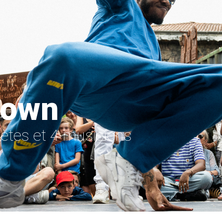
Down
rètes et 4 musiciens