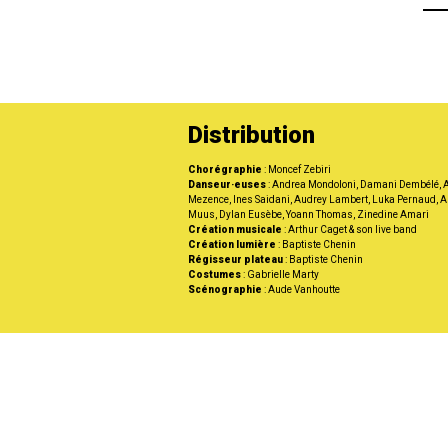
Distribution
Chorégraphie
: Moncef Zebiri
Danseur·euses
:
Andrea Mondoloni, Damani Dembélé, 
Mezence, Ines Saidani, Audrey Lambert, Luka Pernaud, A
Muus, Dylan Eusèbe, Yoann Thomas, Zinedine Amari
Création musicale
: Arthur Caget & son live band
Création lumière
: Baptiste Chenin
Régisseur plateau
: Baptiste Chenin
Costumes
: Gabrielle Marty
Scénographie
: Aude Vanhoutte