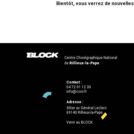
Bientôt, vous verrez de nouvelle
Centre Chorégraphique National
de
Rillieux-la-Pape
Contact :
04 72 01 12 30
info@ccnr.fr
Adresse :
30ter av Général Leclerc
69140 Rillieux-la-Pape
Venir au BLOCK