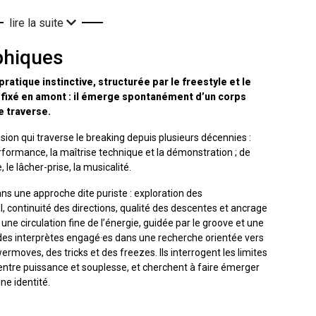
lire la suite
phiques
atique instinctive, structurée par le freestyle et le
 fixé en amont : il émerge spontanément d’un corps
le traverse.
ion qui traverse le breaking depuis plusieurs décennies :
rformance, la maîtrise technique et la démonstration ; de
le lâcher-prise, la musicalité.
ans une approche dite puriste : exploration des
 continuité des directions, qualité des descentes et ancrage
une circulation fine de l’énergie, guidée par le groove et une
, des interprètes engagé·es dans une recherche orientée vers
oves, des tricks et des freezes. Ils interrogent les limites
e entre puissance et souplesse, et cherchent à faire émerger
une identité.