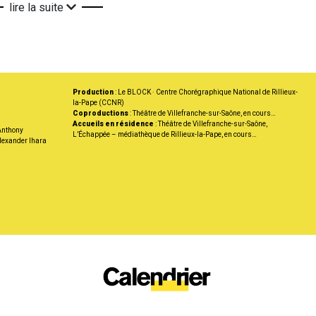
lire la suite
Production
: Le BLOCK · Centre Chorégraphique National de Rillieux-
la-Pape (CCNR)
Coproductions
: Théâtre de Villefranche-sur-Saône, en cours…
Accueils en résidence
: Théâtre de Villefranche-sur-Saône,
Anthony
L’Échappée – médiathèque de Rillieux-la-Pape, en cours…
lexander Ihara