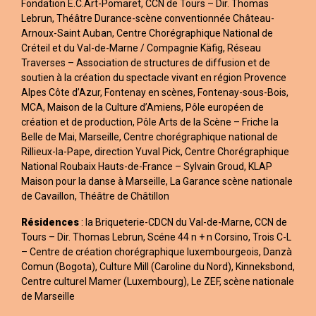
Fondation E.C.Art-Pomaret, CCN de Tours – Dir. Thomas
Lebrun, Théâtre Durance-scène conventionnée Château-
Arnoux-Saint Auban, Centre Chorégraphique National de
Créteil et du Val-de-Marne / Compagnie Käfig, Réseau
Traverses – Association de structures de diffusion et de
soutien à la création du spectacle vivant en région Provence
Alpes Côte d’Azur, Fontenay en scènes, Fontenay-sous-Bois,
MCA, Maison de la Culture d’Amiens, Pôle européen de
création et de production, Pôle Arts de la Scène – Friche la
Belle de Mai, Marseille, Centre chorégraphique national de
Rillieux-la-Pape, direction Yuval Pick, Centre Chorégraphique
National Roubaix Hauts-de-France – Sylvain Groud, KLAP
Maison pour la danse à Marseille, La Garance scène nationale
de Cavaillon, Théâtre de Châtillon
Résidences
: la Briqueterie-CDCN du Val-de-Marne, CCN de
Tours – Dir. Thomas Lebrun, Scéne 44 n + n Corsino, Trois C-L
– Centre de création chorégraphique luxembourgeois, Danzà
Comun (Bogota), Culture Mill (Caroline du Nord), Kinneksbond,
Centre culturel Mamer (Luxembourg), Le ZEF, scène nationale
de Marseille