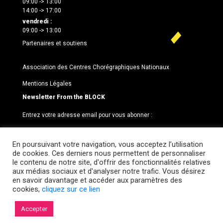
09:00 -> 13:00
14:00 -> 17:00
vendredi :
09:00 -> 13:00
Partenaires et soutiens
Association des Centres Chorégraphiques Nationaux
Mentions Légales
Newsletter From the BLOCK
Entrez votre adresse email pour vous abonner :
En poursuivant votre navigation, vous acceptez l’utilisation
de cookies. Ces derniers nous permettent de personnaliser
le contenu de notre site, d'offrir des fonctionnalités relatives
aux médias sociaux et d'analyser notre trafic. Vous désirez
en savoir davantage et accéder aux paramètres des
cookies,
cliquez sur ce lien
© 2026 Le BLOCK · CCNR. Tous droits réservés.
Accepter