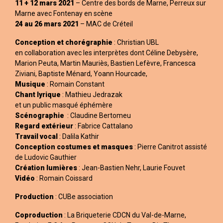
11 + 12 mars 2021
– Centre des bords de Marne, Perreux sur
Marne avec Fontenay en scène
24 au 26 mars 2021
– MAC de Créteil
Conception et chorégraphie
: Christian UBL
en collaboration avec les interprètes dont Céline Debysère,
Marion Peuta, Martin Mauriès, Bastien Lefèvre, Francesca
Ziviani, Baptiste Ménard, Yoann Hourcade,
Musique
: Romain Constant
Chant lyrique
: Mathieu Jedrazak
et un public masqué éphémère
Scénographie
:
Claudine Bertomeu
Regard extérieur
: Fabrice Cattalano
Travail vocal
: Dalila Kathir
Conception costumes et masques
: Pierre Canitrot assisté
de Ludovic Gauthier
Création lumières
: Jean-Bastien Nehr, Laurie Fouvet
Vidéo
: Romain Coissard
Production
: CUBe association
Coproduction
: La Briqueterie CDCN du Val-de-Marne,