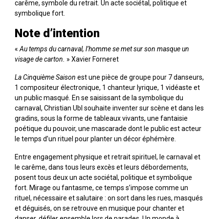
carême, symbole du retrait. Un acte sociétal, politique et
symbolique fort.
Note d’intention
«
Au temps du carnaval, l’homme se met sur son masque un
visage de carton.
» Xavier Forneret
La Cinquième Saison
est une pièce de groupe pour 7 danseurs,
1 compositeur électronique, 1 chanteur lyrique, 1 vidéaste et
un public masqué. En se saisissant de la symbolique du
carnaval, Christian Ubl souhaite inventer sur scène et dans les
gradins, sous la forme de tableaux vivants, une fantaisie
poétique du pouvoir, une mascarade dont le public est acteur
le temps d’un rituel pour planter un décor éphémère.
Entre engagement physique et retrait spirituel, le carnaval et
le carême, dans tous leurs excès et leurs débordements,
posent tous deux un acte sociétal, politique et symbolique
fort. Mirage ou fantasme, ce temps s’impose comme un
rituel, nécessaire et salutaire : on sort dans les rues, masqués
et déguisés, on se retrouve en musique pour chanter et
danser, défiler ensemble lors de parades.
Un monde à