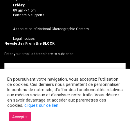
Friday:
09 am -> 1 pm
Partners & supports
Association of National Choreographic Centers
Legal notices
Newsletter From the BLOCK
Enter your email address here to subscribe:
En poursuivant votre navigation, vous acceptez l’utilisation
de cookies. Ces derniers nous permettent de personnaliser
le contenu de notre site, d'offrir des fonctionnalités relatives
aux médias sociaux et d'analyser notre trafic. Vous désirez
en savoir davantage et accéder aux paramètres des
cookies,
cliquez sur ce lien
© 2026 Le BLOCK · CCNR. Tous droits réservés.
Accepter