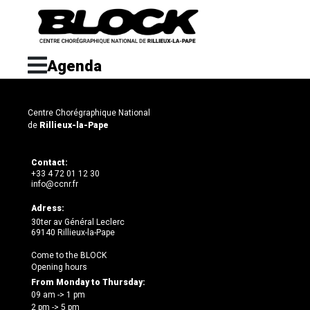
Agenda
Centre Chorégraphique National
de
Rillieux-la-Pape
Contact:
+33 4 72 01 12 30
info@ccnr.fr
Adress:
30ter av Général Leclerc
69140 Rillieux-la-Pape
Come to the BLOCK
Opening hours
From Monday to Thursday:
09 am -> 1 pm
2 pm -> 5 pm