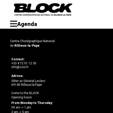
Agenda
Centre Chorégraphique National
de
Rillieux-la-Pape
Contact:
+33 4 72 01 12 30
info@ccnr.fr
Adress:
30ter av Général Leclerc
69140 Rillieux-la-Pape
Come to the BLOCK
Opening hours
From Monday to Thursday:
09 am -> 1 pm
2 pm -> 5 pm