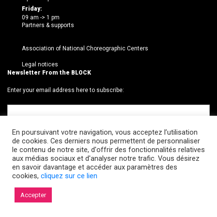
Friday:
09 am -> 1 pm
Partners & supports
Association of National Choreographic Centers
Legal notices
Newsletter From the BLOCK
Enter your email address here to subscribe:
En poursuivant votre navigation, vous acceptez l’utilisation
de cookies. Ces derniers nous permettent de personnaliser
le contenu de notre site, d'offrir des fonctionnalités relatives
aux médias sociaux et d'analyser notre trafic. Vous désirez
en savoir davantage et accéder aux paramètres des
cookies,
cliquez sur ce lien
© 2026 Le BLOCK · CCNR. Tous droits réservés.
Accepter