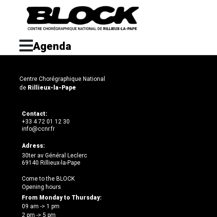
Agenda
Centre Chorégraphique National
de
Rillieux-la-Pape
Contact:
+33 4 72 01 12 30
info@ccnr.fr
Adress:
30ter av Général Leclerc
69140 Rillieux-la-Pape
Come to the BLOCK
Opening hours
From Monday to Thursday:
09 am -> 1 pm
2 pm -> 5 pm