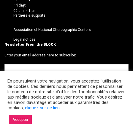
Friday:
09 am -> 1 pm
Partners & supports
Association of National Choreographic Centers
Legal notices
Newsletter From the BLOCK
Enter your email address here to subscribe:
En poursuivant votre navigation, vous acceptez l’utilisation
de cookies. Ces derniers nous permettent de personnaliser
le contenu de notre site, d'offrir des fonctionnalités relatives
aux médias sociaux et d'analyser notre trafic. Vous désirez
en savoir davantage et accéder aux paramètres des
cookies,
cliquez sur ce lien
© 2026 Le BLOCK · CCNR. Tous droits réservés.
Accepter