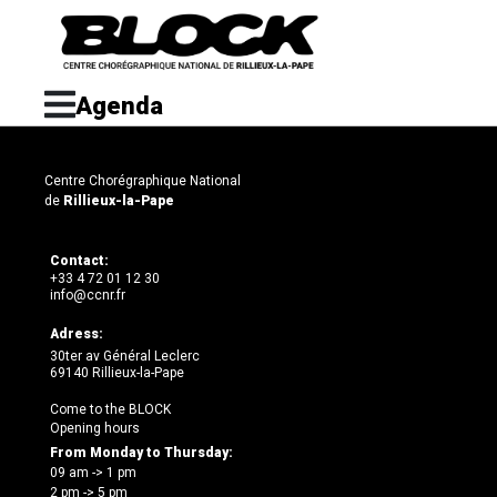
Agenda
Centre Chorégraphique National
de
Rillieux-la-Pape
Contact:
+33 4 72 01 12 30
info@ccnr.fr
Adress:
30ter av Général Leclerc
69140 Rillieux-la-Pape
Come to the BLOCK
Opening hours
From Monday to Thursday:
09 am -> 1 pm
2 pm -> 5 pm