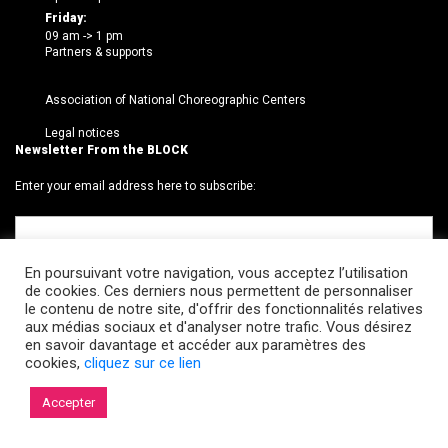
Friday:
09 am -> 1 pm
Partners & supports
Association of National Choreographic Centers
Legal notices
Newsletter From the BLOCK
Enter your email address here to subscribe:
En poursuivant votre navigation, vous acceptez l’utilisation
de cookies. Ces derniers nous permettent de personnaliser
le contenu de notre site, d'offrir des fonctionnalités relatives
aux médias sociaux et d'analyser notre trafic. Vous désirez
en savoir davantage et accéder aux paramètres des
cookies,
cliquez sur ce lien
© 2026 Le BLOCK · CCNR. Tous droits réservés.
Accepter