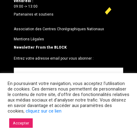
vendredi :
09:00 -> 13:00
Partenaires et soutiens
Association des Centres Chorégraphiques Nationaux
Mentions Légales
Newsletter From the BLOCK
Entrez votre adresse email pour vous abonner :
En poursuivant votre navigation, vous acceptez l’utilisation
de cookies. Ces derniers nous permettent de personnaliser
le contenu de notre site, d'offrir des fonctionnalités relatives
aux médias sociaux et d'analyser notre trafic. Vous désirez
en savoir davantage et accéder aux paramètres des
cookies,
cliquez sur ce lien
© 2026 Le BLOCK · CCNR. Tous droits réservés.
Accepter