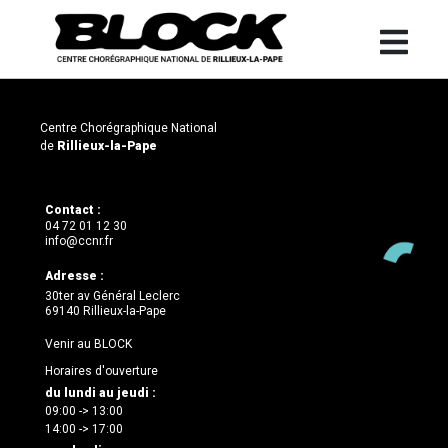
Centre Chorégraphique National
de
Rillieux-la-Pape
Contact :
04 72 01 12 30
info@ccnr.fr
Adresse :
30ter av Général Leclerc
69140 Rillieux-la-Pape
Venir au BLOCK
Horaires d'ouverture
du lundi au jeudi :
09:00 -> 13:00
14:00 -> 17:00