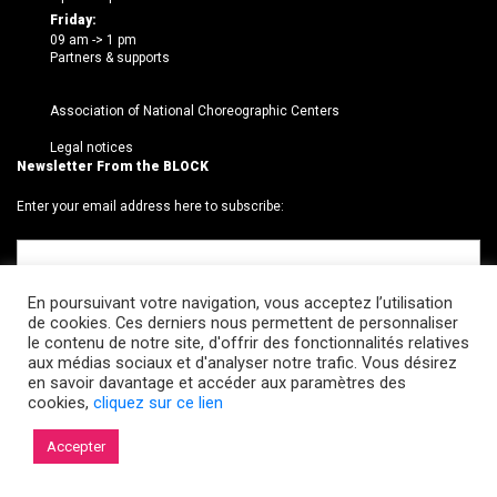
Friday:
09 am -> 1 pm
Partners & supports
Association of National Choreographic Centers
Legal notices
Newsletter From the BLOCK
Enter your email address here to subscribe:
En poursuivant votre navigation, vous acceptez l’utilisation
de cookies. Ces derniers nous permettent de personnaliser
le contenu de notre site, d'offrir des fonctionnalités relatives
aux médias sociaux et d'analyser notre trafic. Vous désirez
en savoir davantage et accéder aux paramètres des
cookies,
cliquez sur ce lien
© 2026 Le BLOCK · CCNR. Tous droits réservés.
Accepter