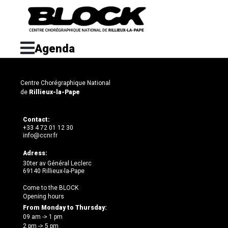
Agenda
Centre Chorégraphique National
de
Rillieux-la-Pape
Contact:
+33 4 72 01 12 30
info@ccnr.fr
Adress:
30ter av Général Leclerc
69140 Rillieux-la-Pape
Come to the BLOCK
Opening hours
From Monday to Thursday:
09 am -> 1 pm
2 pm -> 5 pm