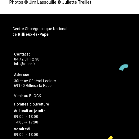
Photos © Jim Lassouille © Juliette Treillet
Centre Chorégraphique National
de
Rillieux-la-Pape
Contact :
04 72 01 12 30
info@ccnr.fr
Adresse :
30ter av Général Leclerc
69140 Rillieux-la-Pape
Venir au BLOCK
Horaires d'ouverture
du lundi au jeudi :
09:00 -> 13:00
14:00 -> 17:00
vendredi :
09:00 -> 13:00